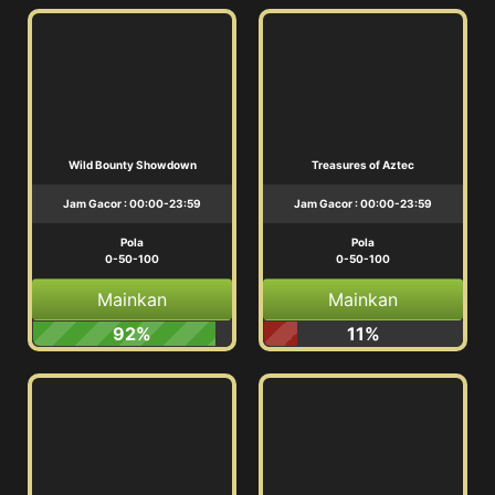
Wild Bounty Showdown
Treasures of Aztec
Jam Gacor : 00:00-23:59
Jam Gacor : 00:00-23:59
Pola
Pola
0-50-100
0-50-100
Mainkan
Mainkan
92%
11%