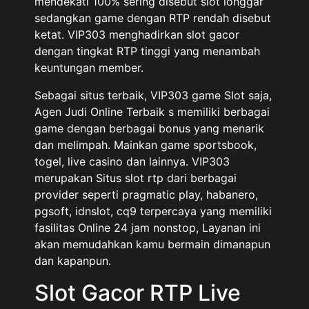
mendekati 100% sering disebut slot longgar
sedangkan game dengan RTP rendah disebut
ketat. VIP303 menghadirkan slot gacor
dengan tingkat RTP tinggi yang menambah
keuntungan member.
Sebagai situs terbaik, VIP303 game Slot saja,
Agen Judi Online Terbaik s memiliki berbagai
game dengan berbagai bonus yang menarik
dan melimpah. Mainkan game sportsbook,
togel, live casino dan lainnya. VIP303
merupakan Situs slot rtp dari berbagai
provider seperti pragmatic play, habanero,
pgsoft, idnslot, cq9 terpercaya yang memiliki
fasilitas Online 24 jam nonstop, Layanan ini
akan memudahkan kamu bermain dimanapun
dan kapanpun.
Slot Gacor RTP Live