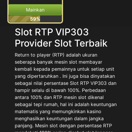
Mainkan
59%
Slot RTP VIP303
Provider Slot Terbaik
Return to player (RTP) adalah ukuran
seberapa banyak mesin slot membayar
kembali kepada pemainnya untuk setiap unit
yang dipertaruhkan . Ini juga bisa dinyatakan
sebagai nilai persentase Slot RTP VIP303 dan
hampir selalu di bawah 100%. Perbedaan
antara 100% dan RTP mesin slot dikenal
sebagai tepi rumah, hal ini adalah keuntungan
matematis yang memungkinkan kasino
menghasilkan keuntungan dalam jangka
panjang. Mesin slot dengan persentase RTP