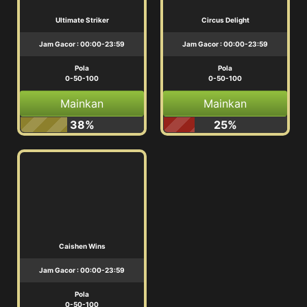
Ultimate Striker
Circus Delight
Jam Gacor : 00:00-23:59
Jam Gacor : 00:00-23:59
Pola
Pola
0-50-100
0-50-100
Mainkan
Mainkan
38%
25%
Caishen Wins
Jam Gacor : 00:00-23:59
Pola
0-50-100