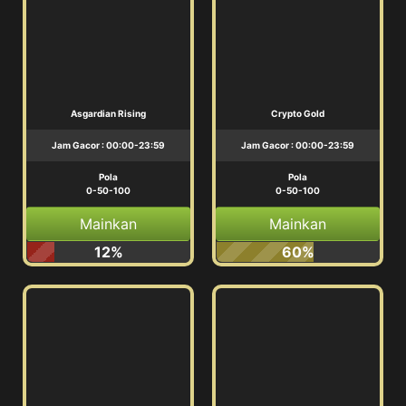
Asgardian Rising
Crypto Gold
Jam Gacor : 00:00-23:59
Jam Gacor : 00:00-23:59
Pola
Pola
0-50-100
0-50-100
Mainkan
Mainkan
12%
60%