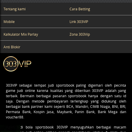
Tentang kami
Cara Betting
Mobile
Link 303VIP
Kalkulator Mix Parlay
Zona 303Vip
Anti Blokir
303VIP
sebagai tempat judi sportsbook paling digemari oleh pecinta
game judi online karena kualitas yang diberikan 303VIP adalah yang
terbaik. Bermain berbagai pasaran sportsbook hanya dengan satu id
saja. Dengan metode pembayaran terlengkap yang didukung oleh
berbagai bank partner kami seperti BCA, Mandiri, CIMB Niaga, BNI, BRI,
Permata Bank, Kospin Jasa, Maybank, Panin Bank, Bank Mega dan
voucher88.
Agen judi bola sportsbook 303VIP menyuguhkan berbagai macam