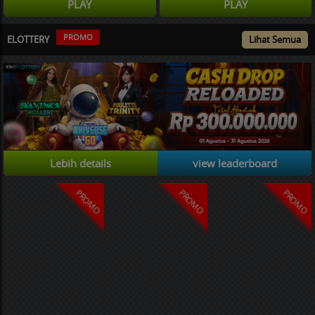
PLAY
PLAY
PROMO
ELOTTERY
Lihat Semua
Lebih details
view leaderboard
PROMO
PROMO
PROMO