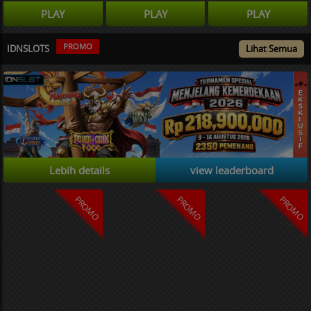
PLAY
PLAY
PLAY
PROMO
IDNSLOTS
Lihat Semua
Lebih details
view leaderboard
PROMO
PROMO
PROMO