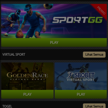
PROMO
PLAY
VIRTUAL SPORT
Lihat Semua
PLAY
PLAY
TOGEL
Lihat Semua