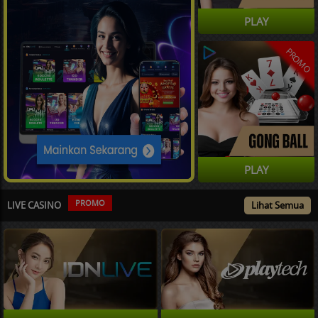
PLAY
PROMO
PLAY
PROMO
LIVE CASINO
Lihat Semua