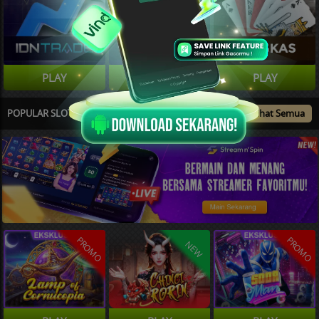
PLAY
PLAY
PLAY
POPULAR SLOTS
Lihat Semua
PROMO
PROMO
NEW