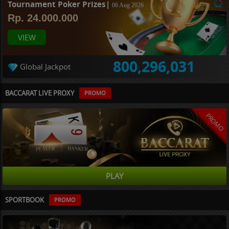
Tournament Poker Prizes|
06 Aug 2026
Rp. 24.000.000
VIEW
800,296,031
Global Jackpot
BACCARAT LIVE PROXY
PROMO
PROMO
PLAY
SPORTBOOK
PROMO